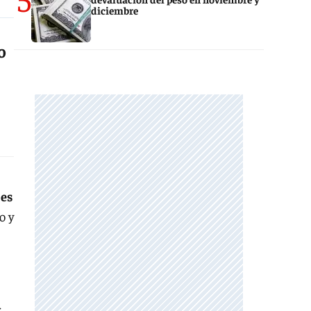
diciembre
o
 es
o y
,