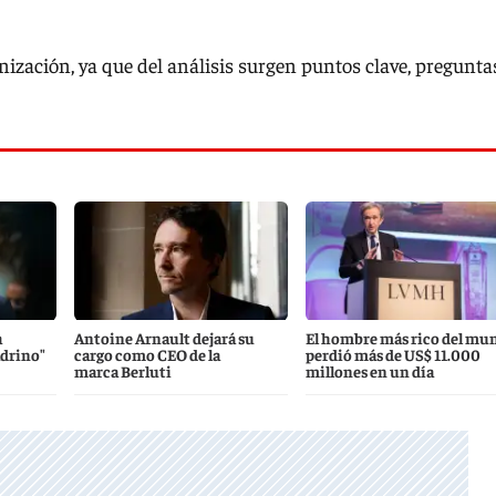
ización, ya que del análisis surgen puntos clave, pregunta
a
Antoine Arnault dejará su
El hombre más rico del mu
adrino"
cargo como CEO de la
perdió más de US$ 11.000
marca Berluti
millones en un día