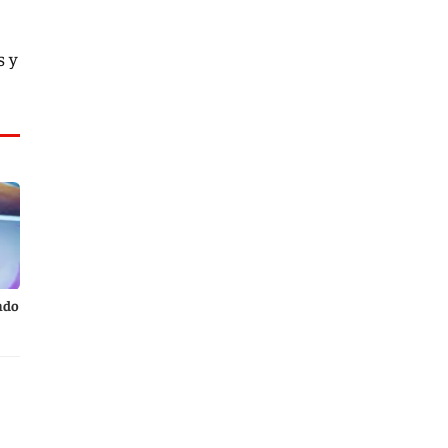
s y
ndo