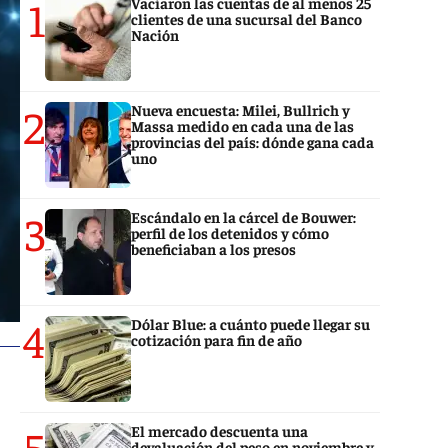
1
Vaciaron las cuentas de al menos 25
clientes de una sucursal del Banco
Nación
2
Nueva encuesta: Milei, Bullrich y
Massa medido en cada una de las
provincias del país: dónde gana cada
uno
3
Escándalo en la cárcel de Bouwer:
perfil de los detenidos y cómo
beneficiaban a los presos
4
Dólar Blue: a cuánto puede llegar su
cotización para fin de año
5
El mercado descuenta una
devaluación del peso en noviembre y