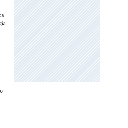
ca
gía
to