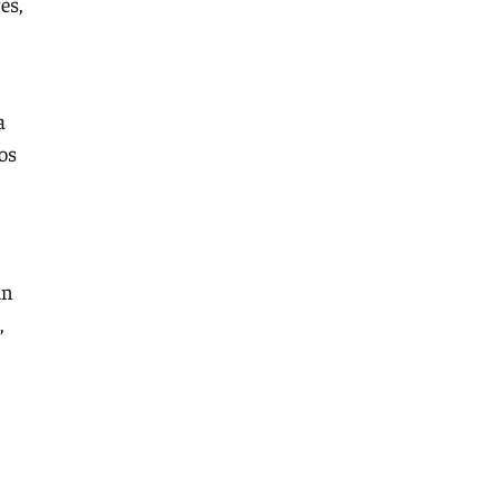
es,
a
os
un
,