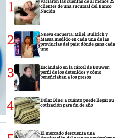
1
Vaciaron las cuentas de al menos 25
clientes de una sucursal del Banco
Nación
2
Nueva encuesta: Milei, Bullrich y
Massa medido en cada una de las
provincias del país: dónde gana cada
uno
3
Escándalo en la cárcel de Bouwer:
perfil de los detenidos y cómo
beneficiaban a los presos
4
Dólar Blue: a cuánto puede llegar su
cotización para fin de año
5
El mercado descuenta una
devaluación del peso en noviembre y