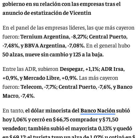
gobierno en su relación con las empresas tras el
anuncio de estatización de Vicentin
En el panel de las empresas líderes, las que más cayeron
fueron:
Ternium Argentina, -8,27%; Central Puerto,
-7,48%, y BBVA Argentina, -7,08%.
En el general hubo
50 alzas, nueve sin cambio y 125 a la baja.
Entre las ADR, subieron
Despegar, +1,1%; ADR Irsa,
+0,9%, y Mercado Libre, +0,9%.
Las más cayeron
fueron:
Telecom, -7,7%; Central Puerto, -7,6%, y Banco
Macro, -7,4%.
En tanto,
el dólar minorista del
Banco Nación
subió
hoy 1,06% y cerró en $ 66,75 comprador y $ 71,50
vendedor; también subió el mayorista 0,13% y quedó
en $ 69,17; el turista tuvo un alza de 1,07% u cotizó en $