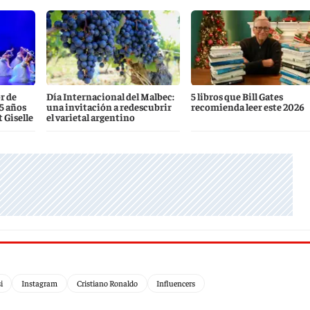
r de
Día Internacional del Malbec:
5 libros que Bill Gates
5 años
una invitación a redescubrir
recomienda leer este 2026
t Giselle
el varietal argentino
i
Instagram
Cristiano Ronaldo
Influencers