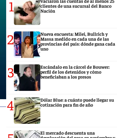
1
Vaciaron las cuentas de al menos 25
clientes de una sucursal del Banco
Nación
2
Nueva encuesta: Milei, Bullrich y
Massa medido en cada una de las
provincias del país: dónde gana cada
uno
3
Escándalo en la cárcel de Bouwer:
perfil de los detenidos y cómo
beneficiaban a los presos
4
Dólar Blue: a cuánto puede llegar su
cotización para fin de año
5
El mercado descuenta una
devaluación del peso en noviembre y