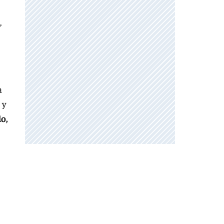
,
a
 y
o,