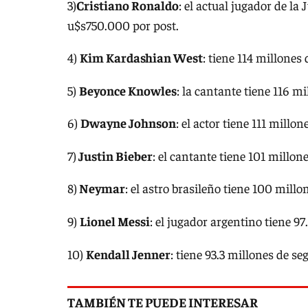
3)
Cristiano Ronaldo
: el actual jugador de la
u$s750.000 por post.
4)
Kim Kardashian West
: tiene 114 millones
5)
Beyonce Knowles
: la cantante tiene 116 m
6)
Dwayne Johnson
: el actor tiene 111 millo
7)
Justin Bieber
: el cantante tiene 101 millo
8)
Neymar
: el astro brasileño tiene 100 mill
9)
Lionel Messi
: el jugador argentino tiene 9
10)
Kendall Jenner
: tiene 93.3 millones de s
TAMBIÉN TE PUEDE INTERESAR