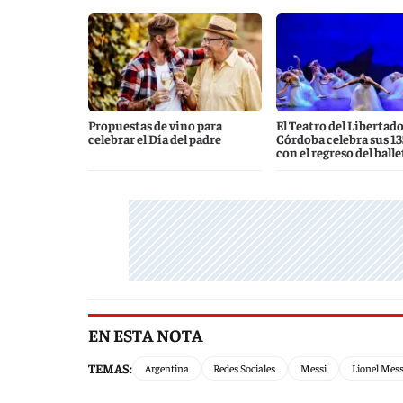
Propuestas de vino para
El Teatro del Libertado
celebrar el Día del padre
Córdoba celebra sus 13
con el regreso del balle
EN ESTA NOTA
TEMAS:
Argentina
Redes Sociales
Messi
Lionel Mess