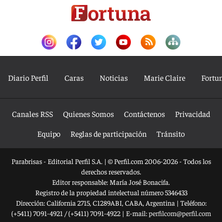
Diario Perfil
Caras
Noticias
Marie Claire
Fortu
Canales RSS
Quienes Somos
Contáctenos
Privacidad
Equipo
Reglas de participación
Tránsito
Parabrisas - Editorial Perfil S.A.
| © Perfil.com 2006-2026 - Todos los
derechos reservados.
Editor responsable: María José Bonacifa.
Registro de la propiedad intelectual número 5346433
Dirección:
California 2715
,
C1289ABI
,
CABA, Argentina
| Teléfono:
(+5411) 7091-4921
/
(+5411) 7091-4922
| E-mail:
perfilcom@perfil.com