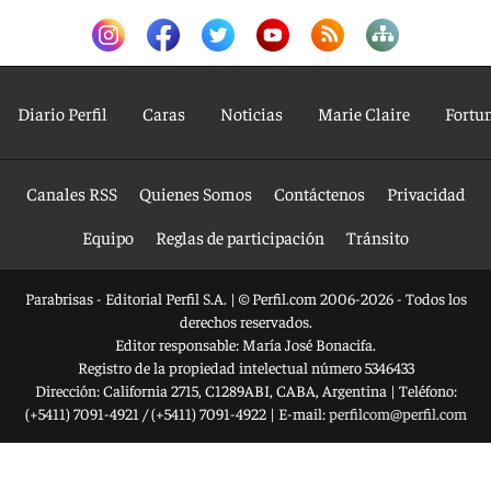
Diario Perfil
Caras
Noticias
Marie Claire
Fortu
Canales RSS
Quienes Somos
Contáctenos
Privacidad
Equipo
Reglas de participación
Tránsito
Parabrisas - Editorial Perfil S.A.
| © Perfil.com 2006-2026 - Todos los
derechos reservados.
Editor responsable: María José Bonacifa.
Registro de la propiedad intelectual número 5346433
Dirección:
California 2715
,
C1289ABI
,
CABA, Argentina
| Teléfono:
(+5411) 7091-4921
/
(+5411) 7091-4922
| E-mail:
perfilcom@perfil.com