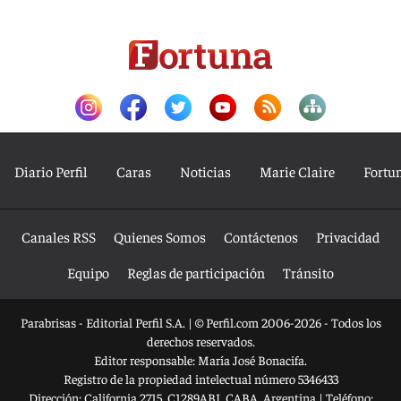
Diario Perfil
Caras
Noticias
Marie Claire
Fortu
Canales RSS
Quienes Somos
Contáctenos
Privacidad
Equipo
Reglas de participación
Tránsito
Parabrisas - Editorial Perfil S.A.
| © Perfil.com 2006-2026 - Todos los
derechos reservados.
Editor responsable: María José Bonacifa.
Registro de la propiedad intelectual número 5346433
Dirección:
California 2715
,
C1289ABI
,
CABA, Argentina
| Teléfono: