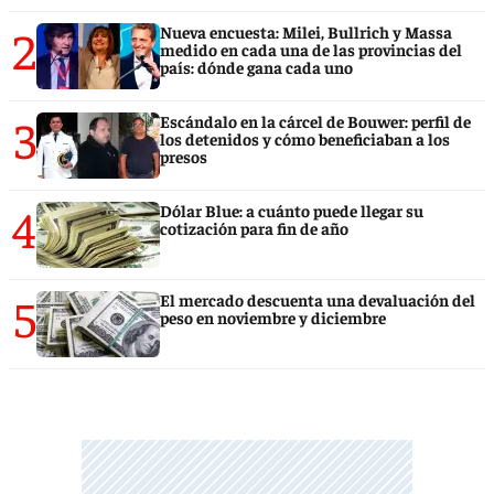
2
Nueva encuesta: Milei, Bullrich y Massa
medido en cada una de las provincias del
país: dónde gana cada uno
3
Escándalo en la cárcel de Bouwer: perfil de
los detenidos y cómo beneficiaban a los
presos
4
Dólar Blue: a cuánto puede llegar su
cotización para fin de año
5
El mercado descuenta una devaluación del
peso en noviembre y diciembre