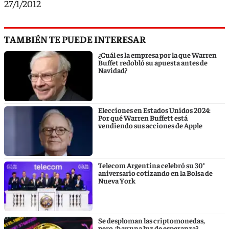
27/1/2012
TAMBIÉN TE PUEDE INTERESAR
¿Cuál es la empresa por la que Warren
Buffet redobló su apuesta antes de
Navidad?
Elecciones en Estados Unidos 2024:
Por qué Warren Buffett está
vendiendo sus acciones de Apple
Telecom Argentina celebró su 30°
aniversario cotizando en la Bolsa de
Nueva York
Se desploman las criptomonedas,
pero ¿hay una luz de esperanza?