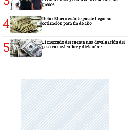
presos
4
Dólar Blue: a cuánto puede llegar su
cotización para fin de año
5
El mercado descuenta una devaluación del
peso en noviembre y diciembre