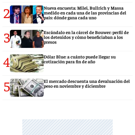
2
Nueva encuesta: Milei, Bullrich y Massa
medido en cada una de las provincias del
país: dónde gana cada uno
3
Escándalo en la cárcel de Bouwer: perfil de
los detenidos y cómo beneficiaban a los
presos
4
Dólar Blue: a cuánto puede llegar su
cotización para fin de año
5
El mercado descuenta una devaluación del
peso en noviembre y diciembre