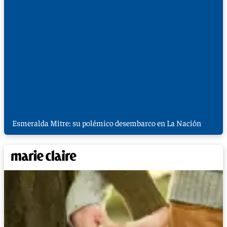
Esmeralda Mitre: su polémico desembarco en La Nación