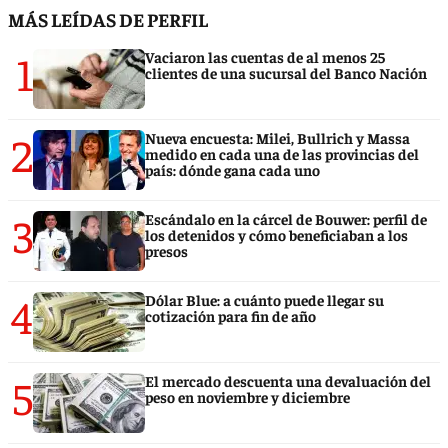
MÁS LEÍDAS DE PERFIL
1
Vaciaron las cuentas de al menos 25
clientes de una sucursal del Banco Nación
2
Nueva encuesta: Milei, Bullrich y Massa
medido en cada una de las provincias del
país: dónde gana cada uno
3
Escándalo en la cárcel de Bouwer: perfil de
los detenidos y cómo beneficiaban a los
presos
4
Dólar Blue: a cuánto puede llegar su
cotización para fin de año
5
El mercado descuenta una devaluación del
peso en noviembre y diciembre