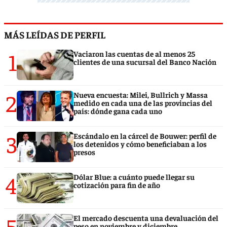
MÁS LEÍDAS DE PERFIL
1
Vaciaron las cuentas de al menos 25
clientes de una sucursal del Banco Nación
2
Nueva encuesta: Milei, Bullrich y Massa
medido en cada una de las provincias del
país: dónde gana cada uno
3
Escándalo en la cárcel de Bouwer: perfil de
los detenidos y cómo beneficiaban a los
presos
4
Dólar Blue: a cuánto puede llegar su
cotización para fin de año
5
El mercado descuenta una devaluación del
peso en noviembre y diciembre