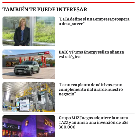
TAMBIÉN TE PUEDE INTERESAR
"La IA define si una empresa prospera
o desaparece"
BAIC y Puma Energy sellan alianza
estratégica
"La nueva planta de aditivos es un
complemento natural de nuestro
negocio"
Grupo MIZ Juegos adquiere la marca
TAZZ y anuncia una inversión de u$s
300.000