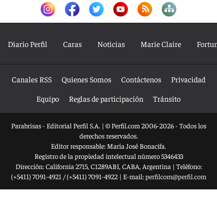
Diario Perfil
Caras
Noticias
Marie Claire
Fortu
Canales RSS
Quienes Somos
Contáctenos
Privacidad
Equipo
Reglas de participación
Tránsito
Parabrisas - Editorial Perfil S.A.
| © Perfil.com 2006-2026 - Todos los
derechos reservados.
Editor responsable: María José Bonacifa.
Registro de la propiedad intelectual número 5346433
Dirección:
California 2715
,
C1289ABI
,
CABA, Argentina
| Teléfono:
(+5411) 7091-4921
/
(+5411) 7091-4922
| E-mail:
perfilcom@perfil.com