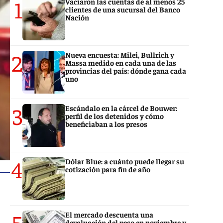
1
Vaciaron las cuentas de al menos 25
clientes de una sucursal del Banco
Nación
2
Nueva encuesta: Milei, Bullrich y
Massa medido en cada una de las
provincias del país: dónde gana cada
uno
3
Escándalo en la cárcel de Bouwer:
perfil de los detenidos y cómo
beneficiaban a los presos
4
Dólar Blue: a cuánto puede llegar su
cotización para fin de año
5
El mercado descuenta una
devaluación del peso en noviembre y