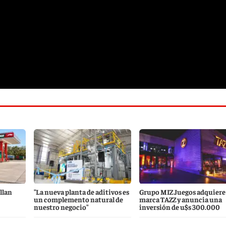
llan
"La nueva planta de aditivos es
Grupo MIZ Juegos adquiere 
un complemento natural de
marca TAZZ y anuncia una
nuestro negocio"
inversión de u$s 300.000