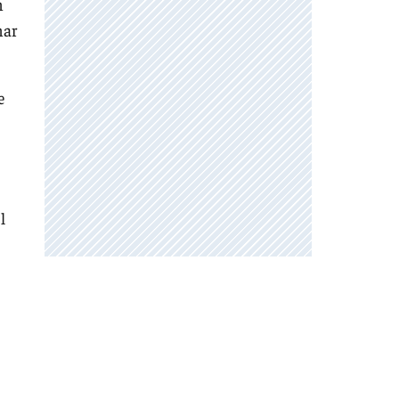
n
nar
e
l