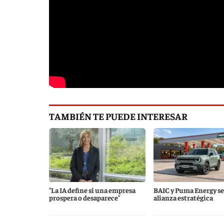
TAMBIÉN TE PUEDE INTERESAR
"La IA define si una empresa
BAIC y Puma Energy se
prospera o desaparece"
alianza estratégica