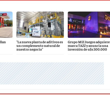
llan
"La nueva planta de aditivos es
Grupo MIZ Juegos adquiere 
un complemento natural de
marca TAZZ y anuncia una
nuestro negocio"
inversión de u$s 300.000