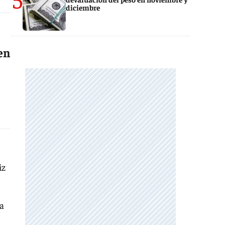
diciembre
en
iz
da