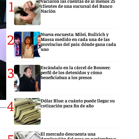
1
Vaciaron las cuentas de al menos 25
clientes de una sucursal del Banco
Nación
2
Nueva encuesta: Milei, Bullrich y
Massa medido en cada una de las
provincias del país: dónde gana cada
uno
3
Escándalo en la cárcel de Bouwer:
perfil de los detenidos y cómo
beneficiaban a los presos
4
Dólar Blue: a cuánto puede llegar su
cotización para fin de año
5
El mercado descuenta una
devaluación del peso en noviembre y