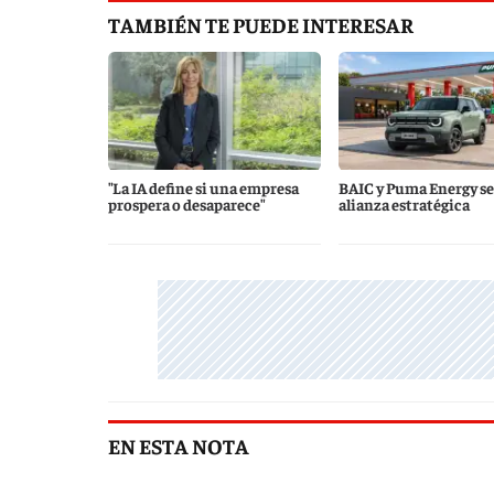
TAMBIÉN TE PUEDE INTERESAR
"La IA define si una empresa
BAIC y Puma Energy se
prospera o desaparece"
alianza estratégica
EN ESTA NOTA