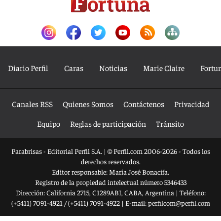
Diario Perfil
Caras
Noticias
Marie Claire
Fortu
Canales RSS
Quienes Somos
Contáctenos
Privacidad
Equipo
Reglas de participación
Tránsito
Parabrisas - Editorial Perfil S.A.
| © Perfil.com 2006-2026 - Todos los
derechos reservados.
Editor responsable: María José Bonacifa.
Registro de la propiedad intelectual número 5346433
Dirección:
California 2715
,
C1289ABI
,
CABA, Argentina
| Teléfono:
(+5411) 7091-4921
/
(+5411) 7091-4922
| E-mail:
perfilcom@perfil.com