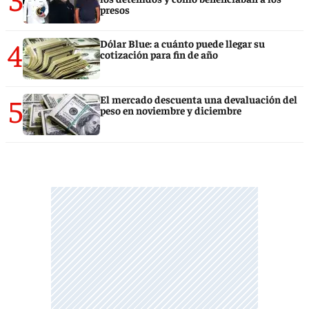
presos
4
Dólar Blue: a cuánto puede llegar su
cotización para fin de año
5
El mercado descuenta una devaluación del
peso en noviembre y diciembre