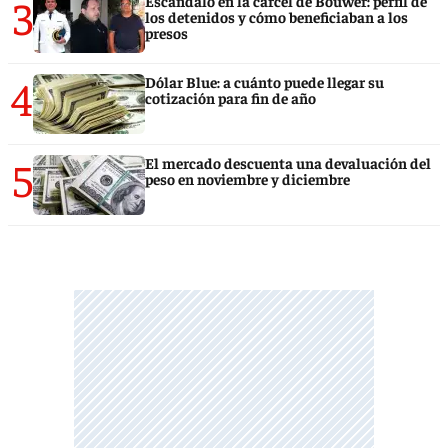
3
Escándalo en la cárcel de Bouwer: perfil de
los detenidos y cómo beneficiaban a los
presos
4
Dólar Blue: a cuánto puede llegar su
cotización para fin de año
5
El mercado descuenta una devaluación del
peso en noviembre y diciembre