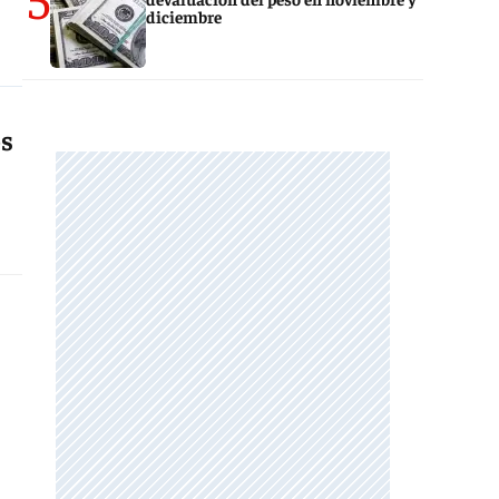
diciembre
os