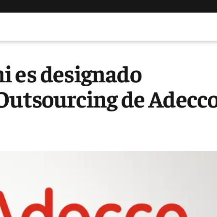
i es designado
 Outsourcing de Adecc