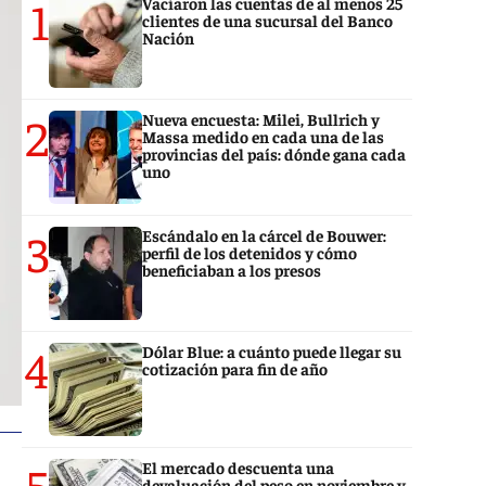
1
Vaciaron las cuentas de al menos 25
clientes de una sucursal del Banco
Nación
2
Nueva encuesta: Milei, Bullrich y
Massa medido en cada una de las
provincias del país: dónde gana cada
uno
3
Escándalo en la cárcel de Bouwer:
perfil de los detenidos y cómo
beneficiaban a los presos
4
Dólar Blue: a cuánto puede llegar su
cotización para fin de año
5
El mercado descuenta una
devaluación del peso en noviembre y