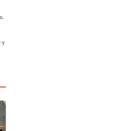
o.
 y