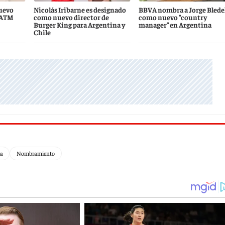
uevo
Nicolás Iribarne es designado
BBVA nombra a Jorge Blede
 ATM
como nuevo director de
como nuevo "country
Burger King para Argentina y
manager" en Argentina
Chile
ía
Nombramiento