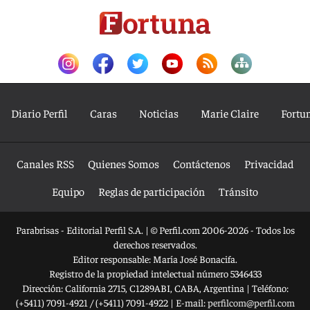
Diario Perfil
Caras
Noticias
Marie Claire
Fortu
Canales RSS
Quienes Somos
Contáctenos
Privacidad
Equipo
Reglas de participación
Tránsito
Parabrisas - Editorial Perfil S.A.
| © Perfil.com 2006-2026 - Todos los
derechos reservados.
Editor responsable: María José Bonacifa.
Registro de la propiedad intelectual número 5346433
Dirección:
California 2715
,
C1289ABI
,
CABA, Argentina
| Teléfono:
(+5411) 7091-4921
/
(+5411) 7091-4922
| E-mail:
perfilcom@perfil.com