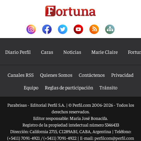
Diario Perfil
Caras
Noticias
Marie Claire
Fortu
Canales RSS
Quienes Somos
Contáctenos
Privacidad
Equipo
Reglas de participación
Tránsito
Parabrisas - Editorial Perfil S.A.
| © Perfil.com 2006-2026 - Todos los
derechos reservados.
Editor responsable: María José Bonacifa.
Registro de la propiedad intelectual número 5346433
Dirección:
California 2715
,
C1289ABI
,
CABA, Argentina
| Teléfono:
(+5411) 7091-4921
/
(+5411) 7091-4922
| E-mail:
perfilcom@perfil.com