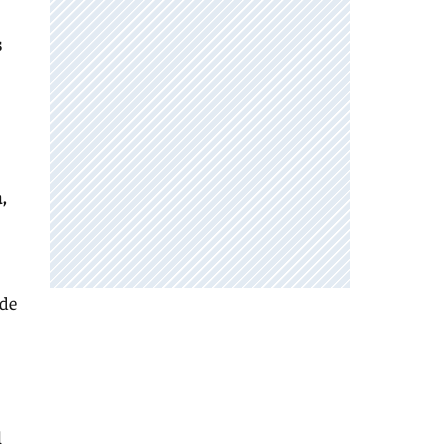
s
,
 de
l