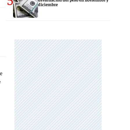
diciembre
de
e