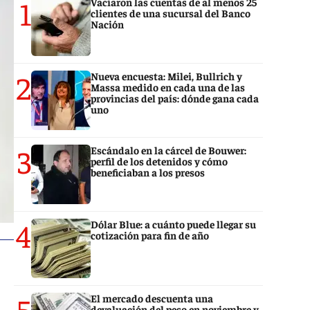
1
Vaciaron las cuentas de al menos 25
clientes de una sucursal del Banco
Nación
2
Nueva encuesta: Milei, Bullrich y
Massa medido en cada una de las
provincias del país: dónde gana cada
uno
3
Escándalo en la cárcel de Bouwer:
perfil de los detenidos y cómo
beneficiaban a los presos
4
Dólar Blue: a cuánto puede llegar su
cotización para fin de año
5
El mercado descuenta una
devaluación del peso en noviembre y