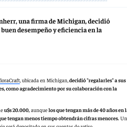
nherr, una firma de Michigan, decidió
 buen desempeño y eficiencia en la
loraCraft
, ubicada en Michigan,
decidió "regalarles" a sus
s, como agradecimiento por su colaboración con la
de
u$s 20.000,
aunque
los que tengan más de 40 años en l
s que tengan menos tiempo obtendrán cifras menores.
Un
je será depositado en sus cuentas de retiro.