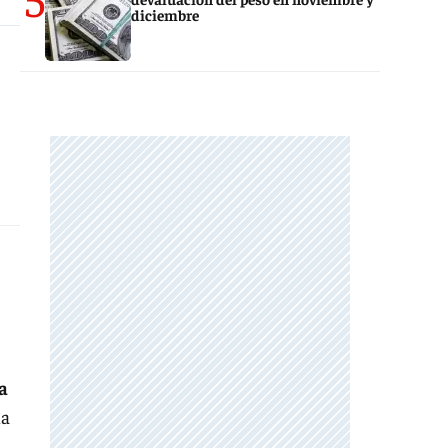
diciembre
a
a