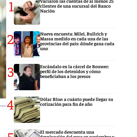
1
Vaciaron las cuentas de al menos 25
clientes de una sucursal del Banco
Nación
2
Nueva encuesta: Milei, Bullrich y
Massa medido en cada una de las
provincias del país: dónde gana cada
uno
3
Escándalo en la cárcel de Bouwer:
perfil de los detenidos y cómo
beneficiaban a los presos
4
Dólar Blue: a cuánto puede llegar su
cotización para fin de año
5
El mercado descuenta una
devaluación del peso en noviembre y