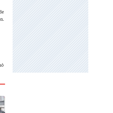
 de
ón.
mó