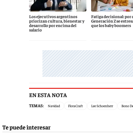
Los ejecutivos argentinos
Fatiga decisional: por 
priorizan cultura, bienestar y
Generación Z se estres
desarrollo por encima del
que los baby boomers
salario
EN ESTA NOTA
TEMAS:
Navidad
FloraCraft
Lee Schoenherr
Bono De