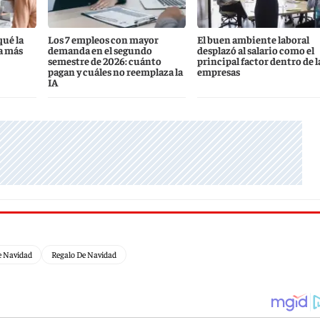
qué la
Los 7 empleos con mayor
El buen ambiente laboral
a más
demanda en el segundo
desplazó al salario como el
semestre de 2026: cuánto
principal factor dentro de l
pagan y cuáles no reemplaza la
empresas
IA
 Navidad
Regalo De Navidad