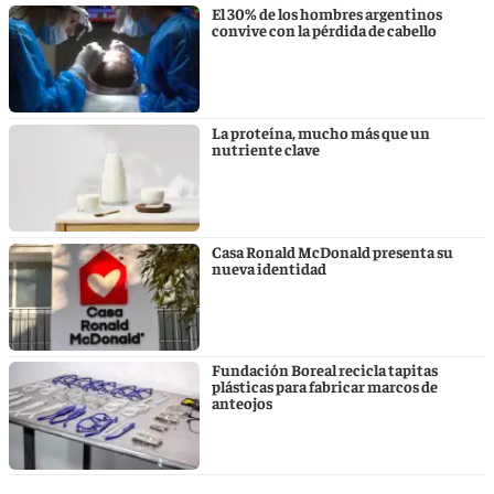
El 30% de los hombres argentinos
convive con la pérdida de cabello
La proteína, mucho más que un
nutriente clave
Casa Ronald McDonald presenta su
nueva identidad
Fundación Boreal recicla tapitas
plásticas para fabricar marcos de
anteojos