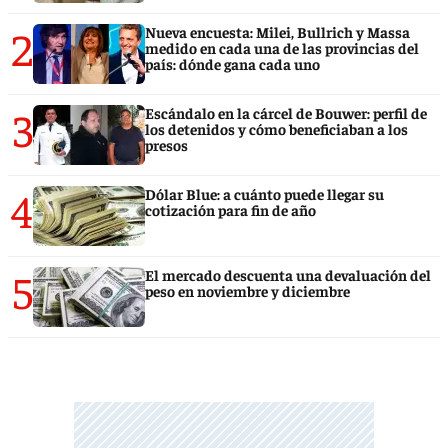
2
Nueva encuesta: Milei, Bullrich y Massa
medido en cada una de las provincias del
país: dónde gana cada uno
3
Escándalo en la cárcel de Bouwer: perfil de
los detenidos y cómo beneficiaban a los
presos
4
Dólar Blue: a cuánto puede llegar su
cotización para fin de año
5
El mercado descuenta una devaluación del
peso en noviembre y diciembre