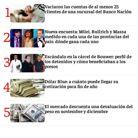
1
Vaciaron las cuentas de al menos 25
clientes de una sucursal del Banco Nación
2
Nueva encuesta: Milei, Bullrich y Massa
medido en cada una de las provincias del
país: dónde gana cada uno
3
Escándalo en la cárcel de Bouwer: perfil de
los detenidos y cómo beneficiaban a los
presos
4
Dólar Blue: a cuánto puede llegar su
cotización para fin de año
5
El mercado descuenta una devaluación del
peso en noviembre y diciembre