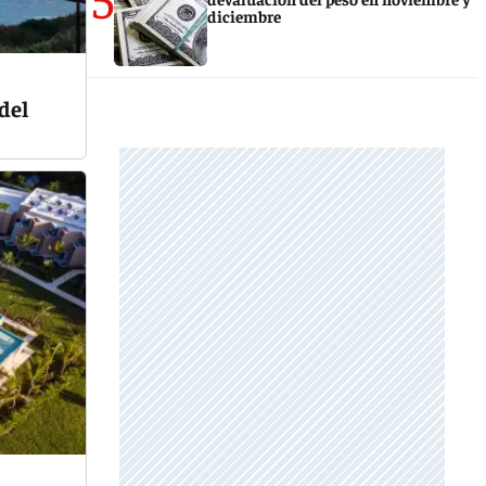
diciembre
 del