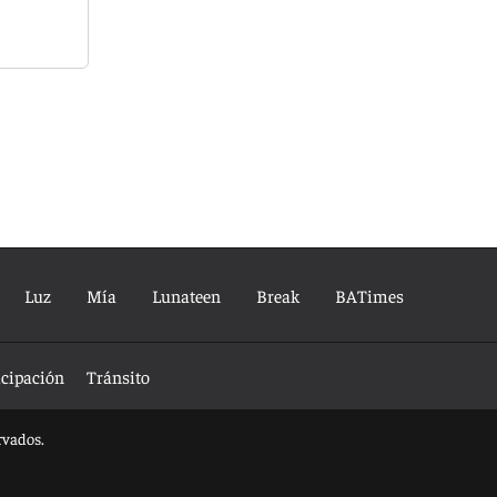
Luz
Mía
Lunateen
Break
BATimes
icipación
Tránsito
rvados.