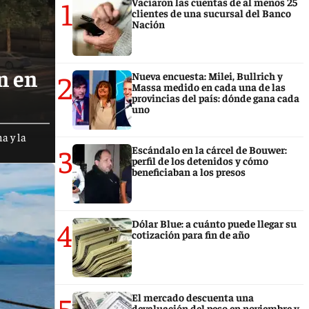
1
Vaciaron las cuentas de al menos 25
clientes de una sucursal del Banco
Nación
n en
2
Nueva encuesta: Milei, Bullrich y
Massa medido en cada una de las
provincias del país: dónde gana cada
uno
a y la
3
Escándalo en la cárcel de Bouwer:
perfil de los detenidos y cómo
beneficiaban a los presos
4
Dólar Blue: a cuánto puede llegar su
cotización para fin de año
5
El mercado descuenta una
devaluación del peso en noviembre y