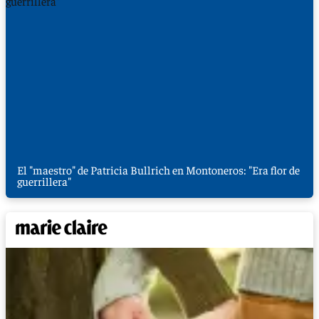
El "maestro" de Patricia Bullrich en Montoneros: "Era flor de
guerrillera"