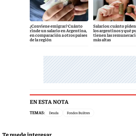
¿Conviene emigrar? Cuánto
Salarios: cuánto piden
rinde un salario en Argentina,
los argentinos y qué p
en comparación a otros países
tienen las remunerac
de la región
más altas
EN ESTA NOTA
TEMAS:
Deuda
Fondos Buiitres