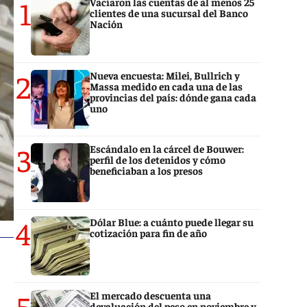
1
Vaciaron las cuentas de al menos 25
clientes de una sucursal del Banco
Nación
2
Nueva encuesta: Milei, Bullrich y
Massa medido en cada una de las
provincias del país: dónde gana cada
uno
3
Escándalo en la cárcel de Bouwer:
perfil de los detenidos y cómo
beneficiaban a los presos
4
Dólar Blue: a cuánto puede llegar su
cotización para fin de año
5
El mercado descuenta una
devaluación del peso en noviembre y