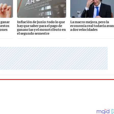
 ganar
Inflación de junio: todo lo que
La macro mejora, pero la
uestos
hay que saber para el pago de
economía real todavía ava
iones
ganancias y el monotributo en
a dos velocidades
el segundo semestre