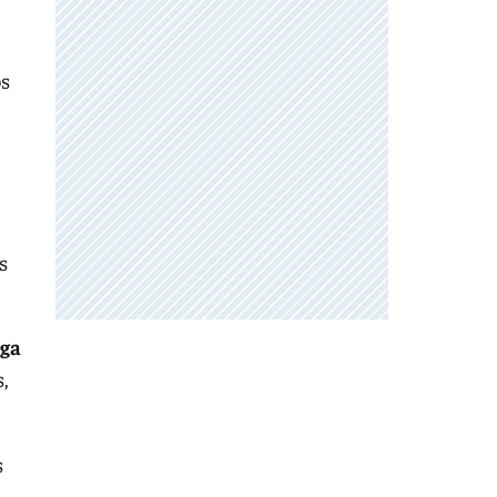
os
s
iga
,
s