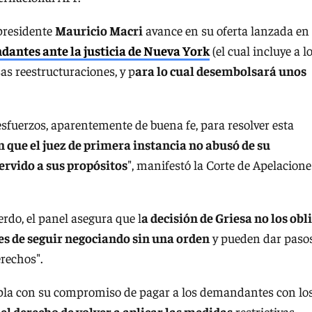
 presidente
Mauricio Macri
avance en su oferta lanzada en
antes ante la justicia de Nueva York
(el cual incluye a l
s reestructuraciones, y p
ara lo cual desembolsará unos
fuerzos, aparentemente de buena fe, para resolver esta
 que el juez de primera instancia no abusó de su
servido a sus propósitos
", manifestó la Corte de Apelacione
rdo, el panel asegura que l
a decisión de Griesa no los obl
res de seguir negociando sin una orden
y pueden dar pasos
erechos".
pla con su compromiso de pagar a los demandantes con lo
 el derecho de volver a aplicar las medidas
restrictivas