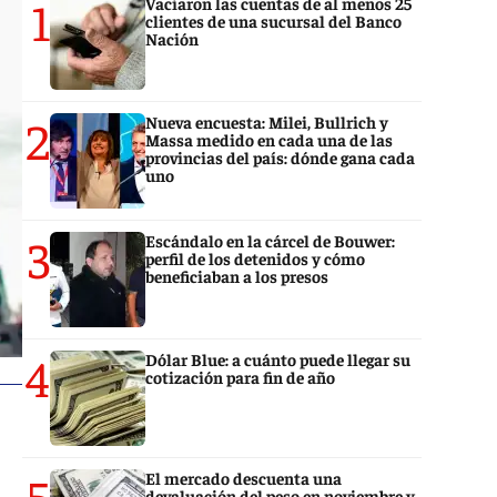
1
Vaciaron las cuentas de al menos 25
clientes de una sucursal del Banco
Nación
2
Nueva encuesta: Milei, Bullrich y
Massa medido en cada una de las
provincias del país: dónde gana cada
uno
3
Escándalo en la cárcel de Bouwer:
perfil de los detenidos y cómo
beneficiaban a los presos
4
Dólar Blue: a cuánto puede llegar su
cotización para fin de año
5
El mercado descuenta una
devaluación del peso en noviembre y