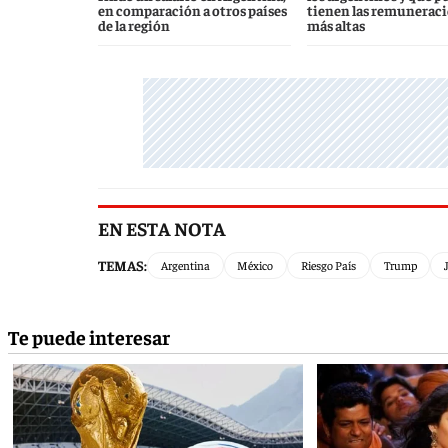
en comparación a otros países
tienen las remunerac
de la región
más altas
EN ESTA NOTA
TEMAS:
Argentina
México
Riesgo País
Trump