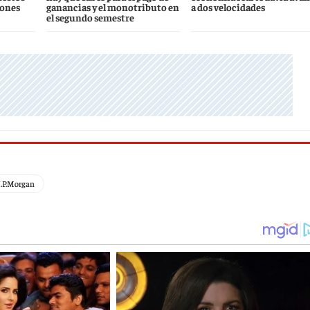
iones
ganancias y el monotributo en
a dos velocidades
el segundo semestre
J.P.Morgan