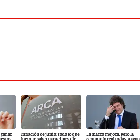
 ganar
Inflación de junio: todo lo que
La macro mejora, pero la
uestos
hay que saber para el pago de
economía real todavía ava