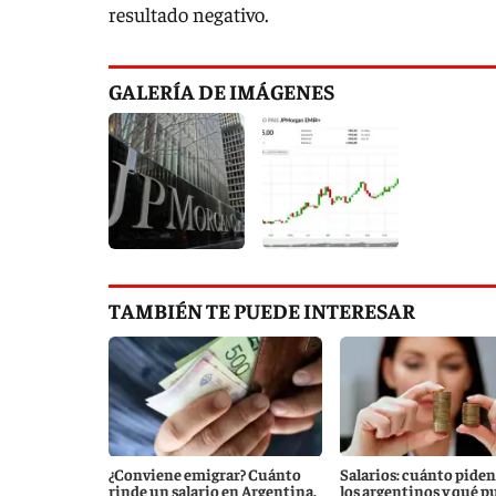
resultado negativo.
GALERÍA DE IMÁGENES
TAMBIÉN TE PUEDE INTERESAR
¿Conviene emigrar? Cuánto
Salarios: cuánto piden
rinde un salario en Argentina,
los argentinos y qué p