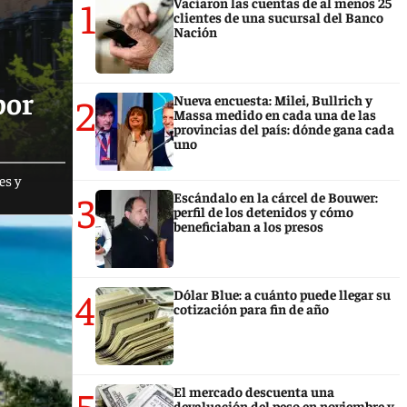
1
Vaciaron las cuentas de al menos 25
clientes de una sucursal del Banco
Nación
por
2
Nueva encuesta: Milei, Bullrich y
Massa medido en cada una de las
provincias del país: dónde gana cada
uno
es y
3
Escándalo en la cárcel de Bouwer:
perfil de los detenidos y cómo
beneficiaban a los presos
4
Dólar Blue: a cuánto puede llegar su
cotización para fin de año
5
El mercado descuenta una
devaluación del peso en noviembre y