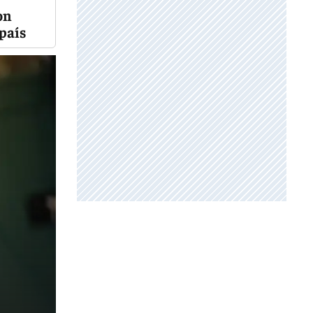
on
 país