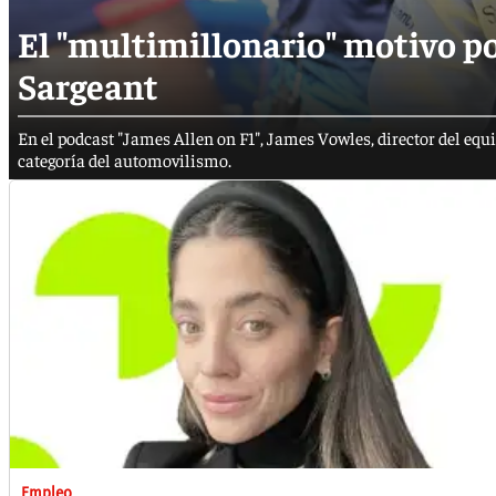
El "multimillonario" motivo p
Sargeant
En el podcast "James Allen on F1", James Vowles, director del equ
categoría del automovilismo.
Empleo