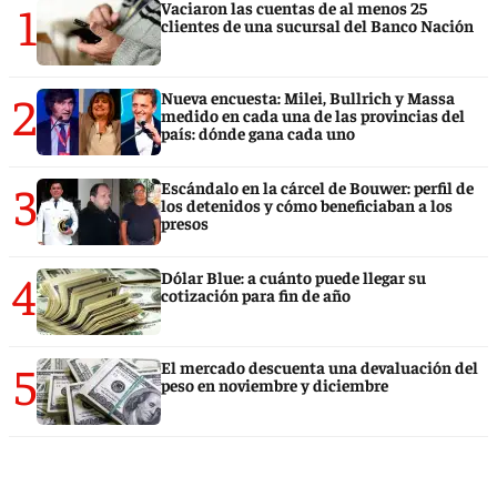
1
Vaciaron las cuentas de al menos 25
clientes de una sucursal del Banco Nación
2
Nueva encuesta: Milei, Bullrich y Massa
medido en cada una de las provincias del
país: dónde gana cada uno
3
Escándalo en la cárcel de Bouwer: perfil de
los detenidos y cómo beneficiaban a los
presos
4
Dólar Blue: a cuánto puede llegar su
cotización para fin de año
5
El mercado descuenta una devaluación del
peso en noviembre y diciembre