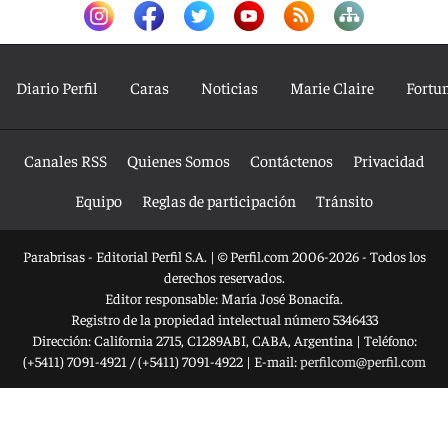
Diario Perfil
Caras
Noticias
Marie Claire
Fortu
Canales RSS
Quienes Somos
Contáctenos
Privacidad
Equipo
Reglas de participación
Tránsito
Parabrisas - Editorial Perfil S.A.
| © Perfil.com 2006-2026 - Todos los
derechos reservados.
Editor responsable: María José Bonacifa.
Registro de la propiedad intelectual número 5346433
Dirección:
California 2715
,
C1289ABI
,
CABA, Argentina
| Teléfono:
(+5411) 7091-4921
/
(+5411) 7091-4922
| E-mail:
perfilcom@perfil.com