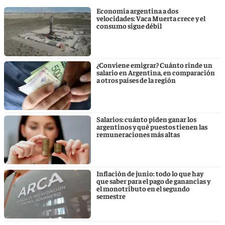
Economía argentina a dos
velocidades: Vaca Muerta crece y el
consumo sigue débil
¿Conviene emigrar? Cuánto rinde un
salario en Argentina, en comparación
a otros países de la región
Salarios: cuánto piden ganar los
argentinos y qué puestos tienen las
remuneraciones más altas
Inflación de junio: todo lo que hay
que saber para el pago de ganancias y
el monotributo en el segundo
semestre