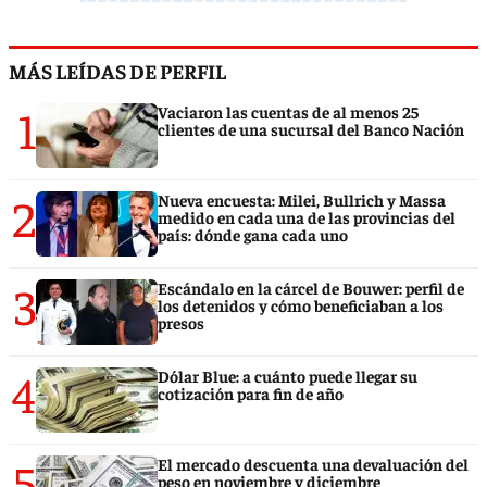
MÁS LEÍDAS DE PERFIL
1
Vaciaron las cuentas de al menos 25
clientes de una sucursal del Banco Nación
2
Nueva encuesta: Milei, Bullrich y Massa
medido en cada una de las provincias del
país: dónde gana cada uno
3
Escándalo en la cárcel de Bouwer: perfil de
los detenidos y cómo beneficiaban a los
presos
4
Dólar Blue: a cuánto puede llegar su
cotización para fin de año
5
El mercado descuenta una devaluación del
peso en noviembre y diciembre