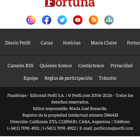
Diario Perfil
Caras
Noticias
Marie Claire
Fortu
Canales RSS
Quienes Somos
Contáctenos
Privacidad
Equipo
Reglas de participación
Tránsito
Parabrisas - Editorial Perfil S.A.
| © Perfil.com 2006-2026 - Todos los
derechos reservados.
Editor responsable: María José Bonacifa.
Registro de la propiedad intelectual número 5346433
Dirección:
California 2715
,
C1289ABI
,
CABA, Argentina
| Teléfono:
(+5411) 7091-4921
/
(+5411) 7091-4922
| E-mail:
perfilcom@perfil.com