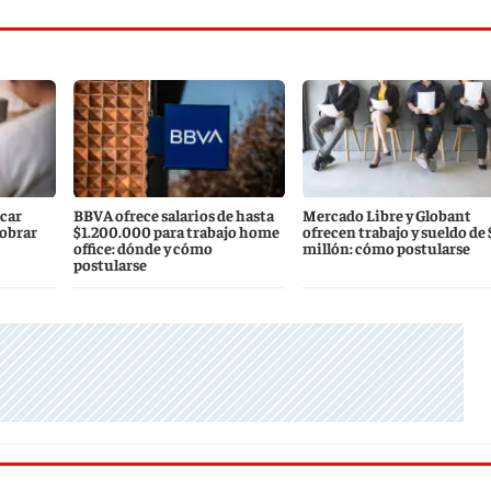
scar
BBVA ofrece salarios de hasta
Mercado Libre y Globant
cobrar
$1.200.000 para trabajo home
ofrecen trabajo y sueldo de $
office: dónde y cómo
millón: cómo postularse
postularse