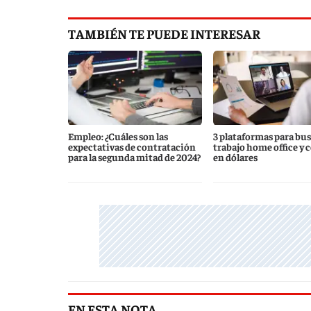
TAMBIÉN TE PUEDE INTERESAR
Empleo: ¿Cuáles son las
3 plataformas para bu
expectativas de contratación
trabajo home office y 
para la segunda mitad de 2024?
en dólares
EN ESTA NOTA