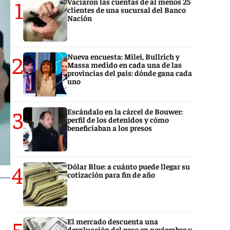
1
Vaciaron las cuentas de al menos 25
clientes de una sucursal del Banco
Nación
2
Nueva encuesta: Milei, Bullrich y
Massa medido en cada una de las
provincias del país: dónde gana cada
uno
3
Escándalo en la cárcel de Bouwer:
perfil de los detenidos y cómo
beneficiaban a los presos
4
Dólar Blue: a cuánto puede llegar su
cotización para fin de año
5
El mercado descuenta una
devaluación del peso en noviembre y