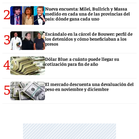
2
Nueva encuesta: Milei, Bullrich y Massa
medido en cada una de las provincias del
país: dónde gana cada uno
3
Escándalo en la cárcel de Bouwer: perfil de
los detenidos y cómo beneficiaban a los
presos
4
Dólar Blue: a cuánto puede llegar su
cotización para fin de año
5
El mercado descuenta una devaluación del
peso en noviembre y diciembre