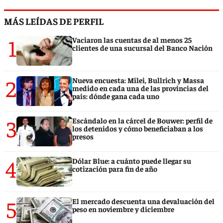
MÁS LEÍDAS DE PERFIL
1
Vaciaron las cuentas de al menos 25
clientes de una sucursal del Banco Nación
2
Nueva encuesta: Milei, Bullrich y Massa
medido en cada una de las provincias del
país: dónde gana cada uno
3
Escándalo en la cárcel de Bouwer: perfil de
los detenidos y cómo beneficiaban a los
presos
4
Dólar Blue: a cuánto puede llegar su
cotización para fin de año
5
El mercado descuenta una devaluación del
peso en noviembre y diciembre