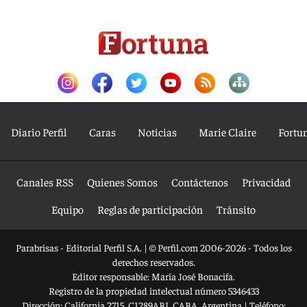
Diario Perfil
Caras
Noticias
Marie Claire
Fortu
Canales RSS
Quienes Somos
Contáctenos
Privacidad
Equipo
Reglas de participación
Tránsito
Parabrisas - Editorial Perfil S.A.
| © Perfil.com 2006-2026 - Todos los
derechos reservados.
Editor responsable: María José Bonacifa.
Registro de la propiedad intelectual número 5346433
Dirección:
California 2715
,
C1289ABI
,
CABA, Argentina
| Teléfono: