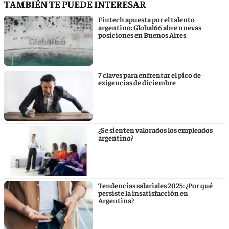
TAMBIÉN TE PUEDE INTERESAR
Fintech apuesta por el talento
argentino: Global66 abre nuevas
posiciones en Buenos Aires
7 claves para enfrentar el pico de
exigencias de diciembre
¿Se sienten valorados los empleados
argentino?
Tendencias salariales 2025: ¿Por qué
persiste la insatisfacción en
Argentina?