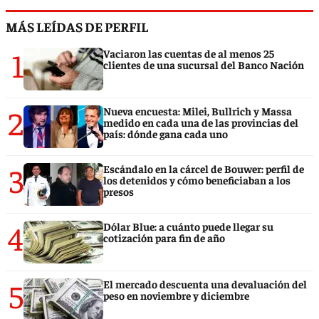
MÁS LEÍDAS DE PERFIL
1
Vaciaron las cuentas de al menos 25
clientes de una sucursal del Banco Nación
2
Nueva encuesta: Milei, Bullrich y Massa
medido en cada una de las provincias del
país: dónde gana cada uno
3
Escándalo en la cárcel de Bouwer: perfil de
los detenidos y cómo beneficiaban a los
presos
4
Dólar Blue: a cuánto puede llegar su
cotización para fin de año
5
El mercado descuenta una devaluación del
peso en noviembre y diciembre