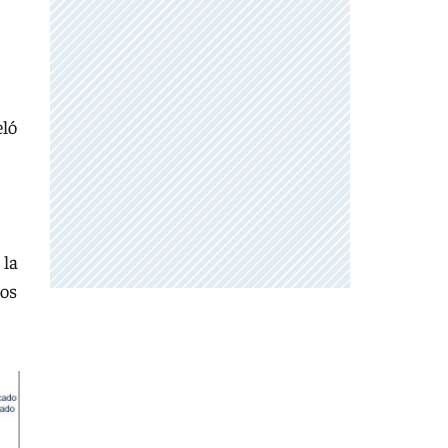
eló
.
 la
ios