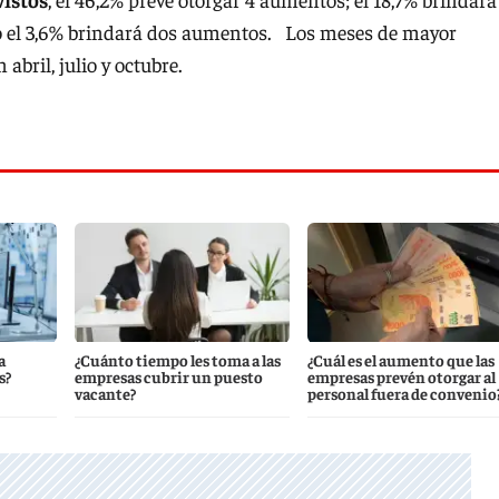
sólo el 3,6% brindará dos aumentos. Los meses de mayor
abril, julio y octubre.
a
¿Cuánto tiempo les toma a las
¿Cuál es el aumento que las
s?
empresas cubrir un puesto
empresas prevén otorgar al
vacante?
personal fuera de convenio