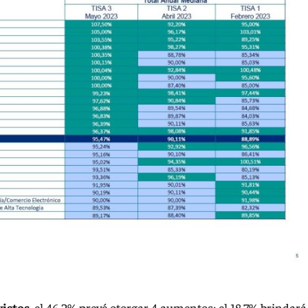
vistos
, el 46,2% prevé otorgar 4 aumentos; el 18,7% brindará 