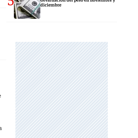
diciembre
e
a