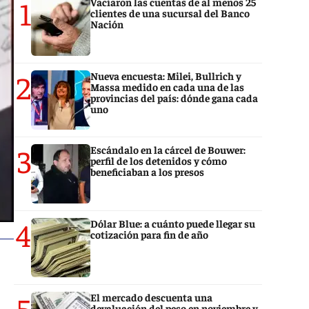
1
Vaciaron las cuentas de al menos 25
clientes de una sucursal del Banco
Nación
2
Nueva encuesta: Milei, Bullrich y
Massa medido en cada una de las
provincias del país: dónde gana cada
uno
3
Escándalo en la cárcel de Bouwer:
perfil de los detenidos y cómo
beneficiaban a los presos
4
Dólar Blue: a cuánto puede llegar su
cotización para fin de año
5
El mercado descuenta una
devaluación del peso en noviembre y