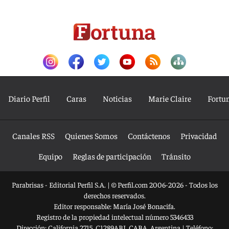
Diario Perfil
Caras
Noticias
Marie Claire
Fortu
Canales RSS
Quienes Somos
Contáctenos
Privacidad
Equipo
Reglas de participación
Tránsito
Parabrisas - Editorial Perfil S.A.
| © Perfil.com 2006-2026 - Todos los
derechos reservados.
Editor responsable: María José Bonacifa.
Registro de la propiedad intelectual número 5346433
Dirección:
California 2715
,
C1289ABI
,
CABA, Argentina
| Teléfono: