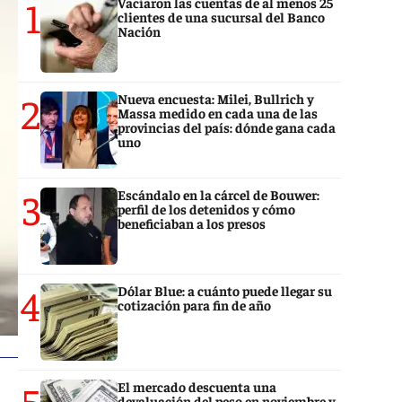
1
Vaciaron las cuentas de al menos 25
clientes de una sucursal del Banco
Nación
2
Nueva encuesta: Milei, Bullrich y
Massa medido en cada una de las
provincias del país: dónde gana cada
uno
3
Escándalo en la cárcel de Bouwer:
perfil de los detenidos y cómo
beneficiaban a los presos
4
Dólar Blue: a cuánto puede llegar su
cotización para fin de año
5
El mercado descuenta una
devaluación del peso en noviembre y