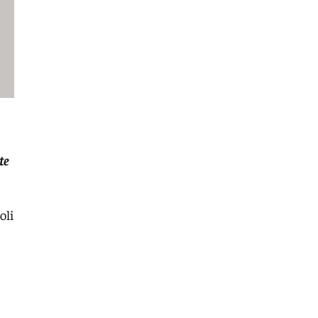
te
oli