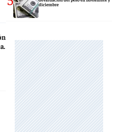
diciembre
ón
a.