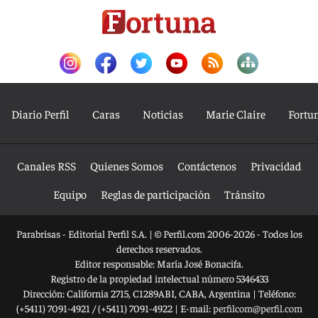
Diario Perfil
Caras
Noticias
Marie Claire
Fortu
Canales RSS
Quienes Somos
Contáctenos
Privacidad
Equipo
Reglas de participación
Tránsito
Parabrisas - Editorial Perfil S.A.
| © Perfil.com 2006-2026 - Todos los
derechos reservados.
Editor responsable: María José Bonacifa.
Registro de la propiedad intelectual número 5346433
Dirección:
California 2715
,
C1289ABI
,
CABA, Argentina
| Teléfono:
(+5411) 7091-4921
/
(+5411) 7091-4922
| E-mail:
perfilcom@perfil.com