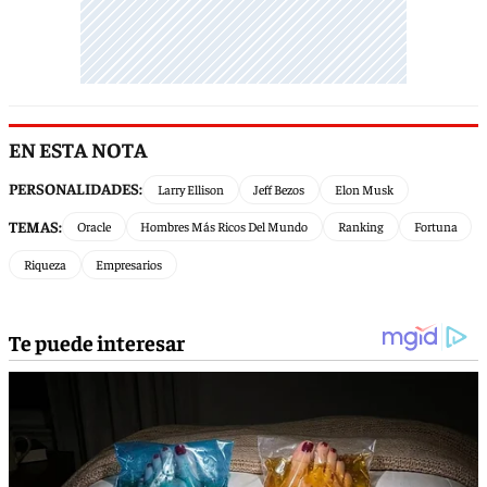
EN ESTA NOTA
PERSONALIDADES:
Larry Ellison
Jeff Bezos
Elon Musk
TEMAS:
Oracle
Hombres Más Ricos Del Mundo
Ranking
Fortuna
Riqueza
Empresarios