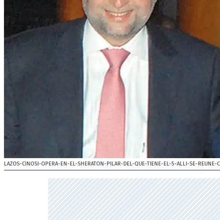
LAZOS-CINOSI-OPERA-EN-EL-SHERATON-PILAR-DEL-QUE-TIENE-EL-5-ALLI-SE-REUNE