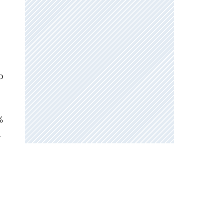
o
%
l