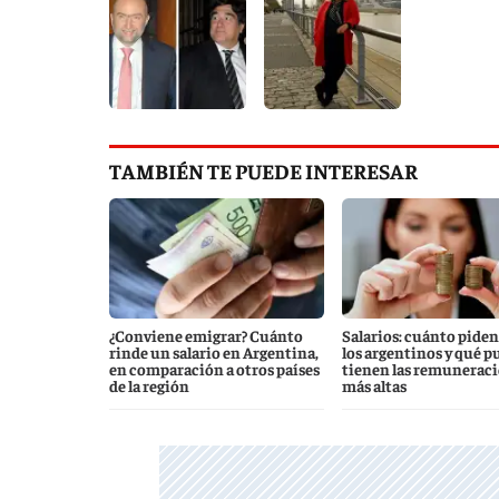
TAMBIÉN TE PUEDE INTERESAR
¿Conviene emigrar? Cuánto
Salarios: cuánto piden
rinde un salario en Argentina,
los argentinos y qué p
en comparación a otros países
tienen las remunerac
de la región
más altas