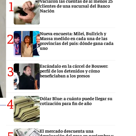
1
Vaciaron las cuentas de al menos 25
clientes de una sucursal del Banco
Nación
2
Nueva encuesta: Milei, Bullrich y
Massa medido en cada una de las
provincias del país: dónde gana cada
uno
3
Escándalo en la cárcel de Bouwer:
perfil de los detenidos y cómo
beneficiaban a los presos
4
Dólar Blue: a cuánto puede llegar su
cotización para fin de año
5
El mercado descuenta una
devaluación del peso en noviembre y