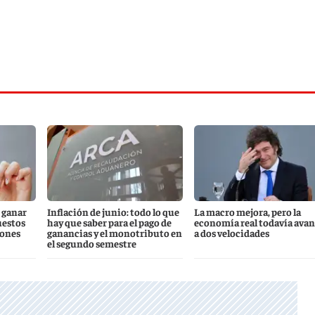
 ganar
Inflación de junio: todo lo que
La macro mejora, pero la
uestos
hay que saber para el pago de
economía real todavía ava
iones
ganancias y el monotributo en
a dos velocidades
el segundo semestre