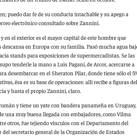
bien; puedo dar fe de su conducta intachable y su apego a
orreo electrónico consultado sobre Zannini.
y en el exterior es el mayor capital de este hombre que
as descansa en Europa con su familia. Pasó mucha agua baj
hacía stands para exposiciones de supermercadistas. Se las
, supo tenderle la mano a Luis Pagani, de Arcor, acercarse a
ara desembarcar en el Sheraton Pilar, donde tiene sólo el 5
ivas, ésa es su base de operaciones: allí recibe a figuras de
ia y hasta el propio Zannini, claro.
ucumán y tiene un yate con bandera panameña en Uruguay,
r de una muy buena llegada con embajadores, como Vilma
ntre otros, fue tejiendo vínculos con el Departamento del
 del secretario general de la Organización de Estados