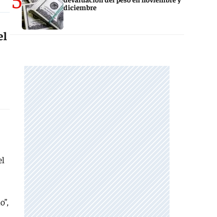
diciembre
el
el
o”,