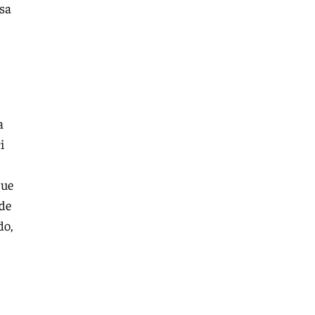
sa
a
i
que
 de
do,