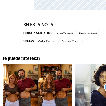
EN ESTA NOTA
PERSONALIDADES:
Carlos Zannini
Gustavo Cinosi
TEMAS:
Carlos Zannini
Gustavo Cinosi