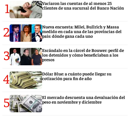
1
Vaciaron las cuentas de al menos 25
clientes de una sucursal del Banco Nación
2
Nueva encuesta: Milei, Bullrich y Massa
medido en cada una de las provincias del
país: dónde gana cada uno
3
Escándalo en la cárcel de Bouwer: perfil de
los detenidos y cómo beneficiaban a los
presos
4
Dólar Blue: a cuánto puede llegar su
cotización para fin de año
5
El mercado descuenta una devaluación del
peso en noviembre y diciembre