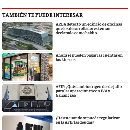
TAMBIÉN TE PUEDE INTERESAR
ARBA detectó un edificio de oficinas
que los desarrolladores tenían
declarado como baldío
Ahora se pueden pagar las cuentas en
los kioscos
AFIP: ¿Qué cambios rigen desde julio
para las operaciones con IVA y
Ganancias?
¿Hasta cuando se puede regularizar
en la AFIP las deudas?