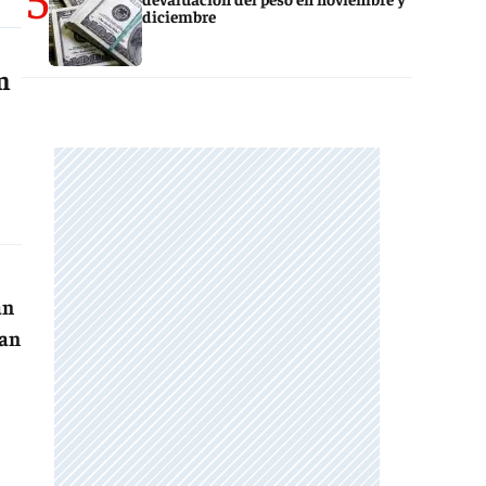
diciembre
n
an
lan