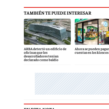
TAMBIÉN TE PUEDE INTERESAR
ARBA detectó un edificio de
Ahora se pueden pagar 
oficinas que los
cuentas en los kioscos
desarrolladores tenían
declarado como baldío