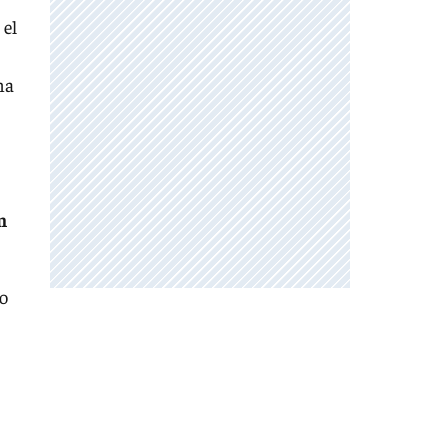
 el
na
n
do