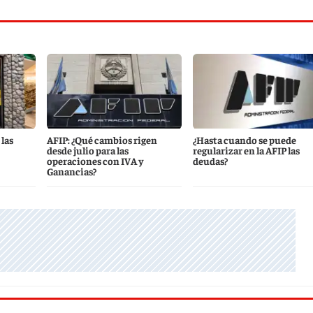
las
AFIP: ¿Qué cambios rigen
¿Hasta cuando se puede
desde julio para las
regularizar en la AFIP las
operaciones con IVA y
deudas?
Ganancias?