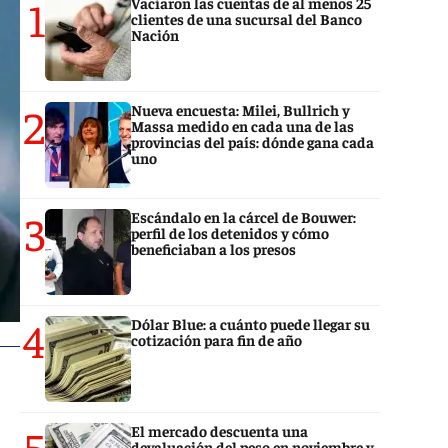
1
Vaciaron las cuentas de al menos 25
clientes de una sucursal del Banco
Nación
2
Nueva encuesta: Milei, Bullrich y
Massa medido en cada una de las
provincias del país: dónde gana cada
uno
3
Escándalo en la cárcel de Bouwer:
perfil de los detenidos y cómo
beneficiaban a los presos
4
Dólar Blue: a cuánto puede llegar su
cotización para fin de año
5
El mercado descuenta una
devaluación del peso en noviembre y