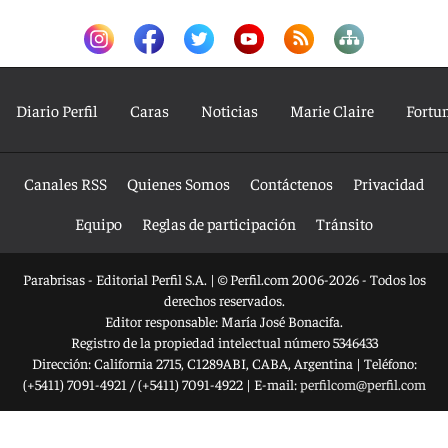
Diario Perfil
Caras
Noticias
Marie Claire
Fortu
Canales RSS
Quienes Somos
Contáctenos
Privacidad
Equipo
Reglas de participación
Tránsito
Parabrisas - Editorial Perfil S.A.
| © Perfil.com 2006-2026 - Todos los
derechos reservados.
Editor responsable: María José Bonacifa.
Registro de la propiedad intelectual número 5346433
Dirección:
California 2715
,
C1289ABI
,
CABA, Argentina
| Teléfono:
(+5411) 7091-4921
/
(+5411) 7091-4922
| E-mail:
perfilcom@perfil.com