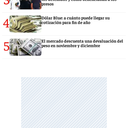
presos
4
Dólar Blue: a cuánto puede llegar su
cotización para fin de año
5
El mercado descuenta una devaluación del
peso en noviembre y diciembre