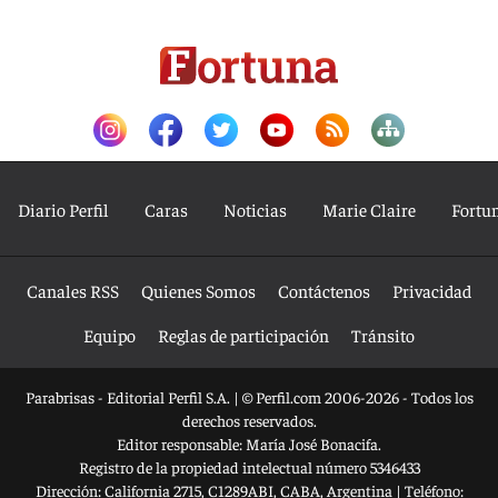
Diario Perfil
Caras
Noticias
Marie Claire
Fortu
Canales RSS
Quienes Somos
Contáctenos
Privacidad
Equipo
Reglas de participación
Tránsito
Parabrisas - Editorial Perfil S.A.
| © Perfil.com 2006-2026 - Todos los
derechos reservados.
Editor responsable: María José Bonacifa.
Registro de la propiedad intelectual número 5346433
Dirección:
California 2715
,
C1289ABI
,
CABA, Argentina
| Teléfono: