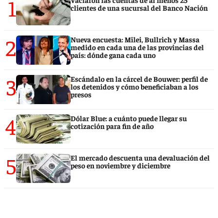
1
clientes de una sucursal del Banco Nación
2
Nueva encuesta: Milei, Bullrich y Massa
medido en cada una de las provincias del
país: dónde gana cada uno
3
Escándalo en la cárcel de Bouwer: perfil de
los detenidos y cómo beneficiaban a los
presos
4
Dólar Blue: a cuánto puede llegar su
cotización para fin de año
5
El mercado descuenta una devaluación del
peso en noviembre y diciembre