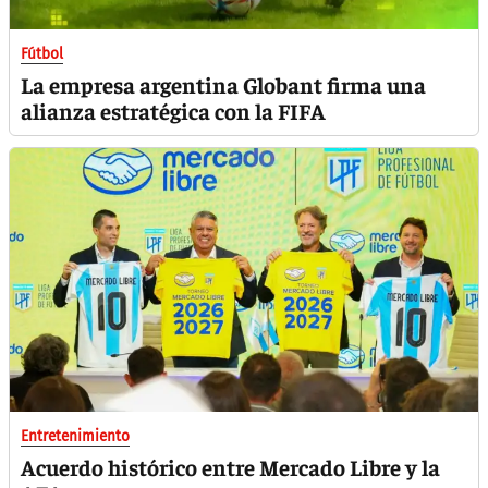
Fútbol
La empresa argentina Globant firma una
alianza estratégica con la FIFA
Entretenimiento
Acuerdo histórico entre Mercado Libre y la