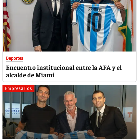
Deportes
Encuentro institucional entre la AFA y el
alcalde de Miami
Empresarios