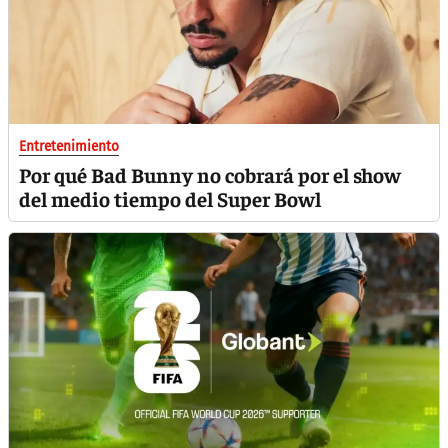
Entretenimiento
Por qué Bad Bunny no cobrará por el show
del medio tiempo del Super Bowl