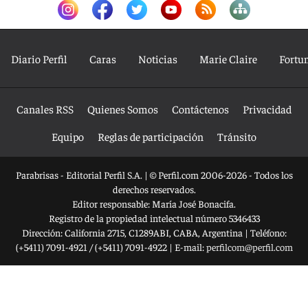
Diario Perfil
Caras
Noticias
Marie Claire
Fortu
Canales RSS
Quienes Somos
Contáctenos
Privacidad
Equipo
Reglas de participación
Tránsito
Parabrisas - Editorial Perfil S.A.
| © Perfil.com 2006-2026 - Todos los
derechos reservados.
Editor responsable: María José Bonacifa.
Registro de la propiedad intelectual número 5346433
Dirección:
California 2715
,
C1289ABI
,
CABA, Argentina
| Teléfono:
(+5411) 7091-4921
/
(+5411) 7091-4922
| E-mail:
perfilcom@perfil.com