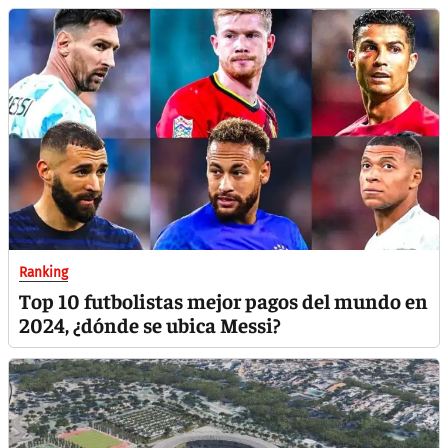
Ranking
Top 10 futbolistas mejor pagos del mundo en
2024, ¿dónde se ubica Messi?