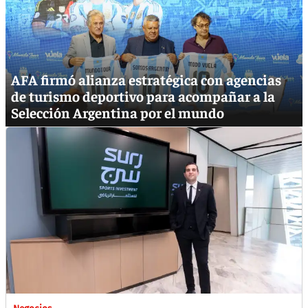
AFA firmó alianza estratégica con agencias
de turismo deportivo para acompañar a la
Selección Argentina por el mundo