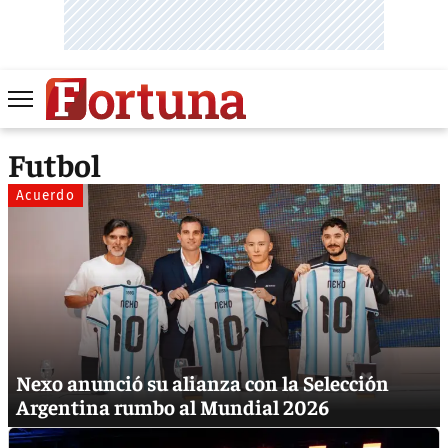
Futbol
Acuerdo
Nexo anunció su alianza con la Selección
Argentina rumbo al Mundial 2026