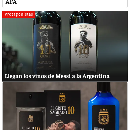
AFA
Protagonistas
Llegan los vinos de Messi a la Argentina