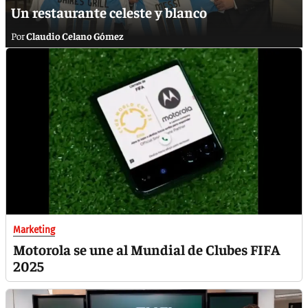
Un restaurante celeste y blanco
Claudio Celano Gómez
Marketing
Motorola se une al Mundial de Clubes FIFA
2025