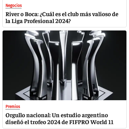
Negocios
River o Boca: ¿Cuál es el club más valioso de
la Liga Profesional 2024?
Premios
Orgullo nacional: Un estudio argentino
diseñó el trofeo 2024 de FIFPRO World 11