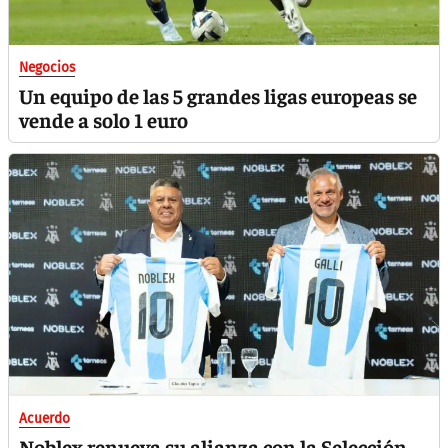
Negocios
Un equipo de las 5 grandes ligas europeas se
vende a solo 1 euro
Acuerdo
Noblex renueva su alianza con la Selección