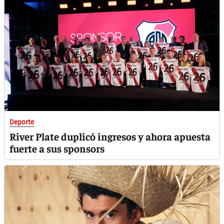
Deporte
River Plate duplicó ingresos y ahora apuesta
fuerte a sus sponsors