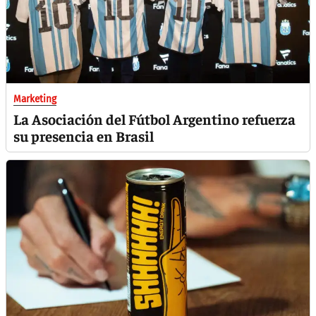
Marketing
La Asociación del Fútbol Argentino refuerza
su presencia en Brasil