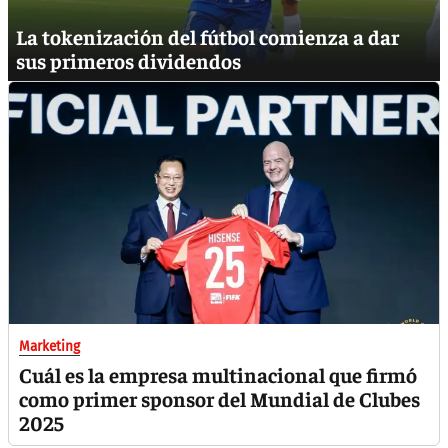
La tokenización del fútbol comienza a dar
sus primeros dividendos
Marketing
Cuál es la empresa multinacional que firmó
como primer sponsor del Mundial de Clubes
2025