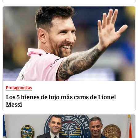
Protagonistas
Los 5 bienes de lujo más caros de Lionel
Messi