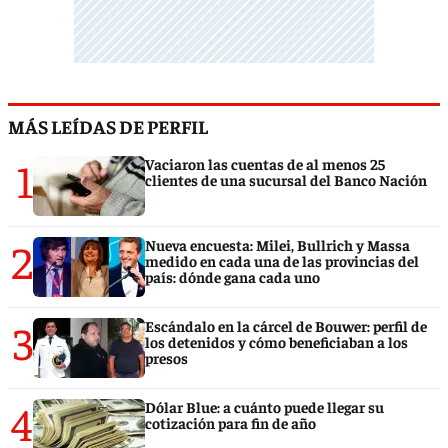
MÁS LEÍDAS DE PERFIL
1
Vaciaron las cuentas de al menos 25
clientes de una sucursal del Banco Nación
2
Nueva encuesta: Milei, Bullrich y Massa
medido en cada una de las provincias del
país: dónde gana cada uno
3
Escándalo en la cárcel de Bouwer: perfil de
los detenidos y cómo beneficiaban a los
presos
4
Dólar Blue: a cuánto puede llegar su
cotización para fin de año