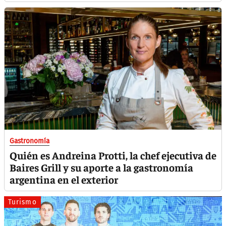
Gastronomía
Quién es Andreina Protti, la chef ejecutiva de
Baires Grill y su aporte a la gastronomía
argentina en el exterior
Turismo