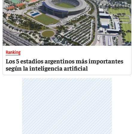
Ranking
Los 5 estadios argentinos más importantes
según la inteligencia artificial