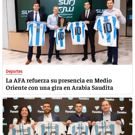
Deportes
La AFA refuerza su presencia en Medio
Oriente con una gira en Arabia Saudita